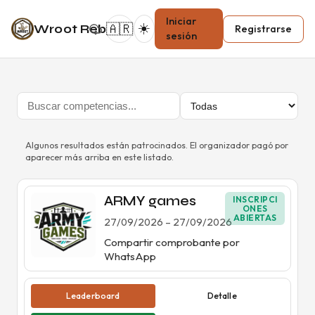
Iniciar
☀️
Wroot Reborn
🇦🇷
Registrarse
sesión
Algunos resultados están patrocinados. El organizador pagó por
aparecer más arriba en este listado.
ARMY games
INSCRIPCI
ONES
ABIERTAS
27/09/2026
–
27/09/2026
Compartir comprobante por
WhatsApp
Leaderboard
Detalle